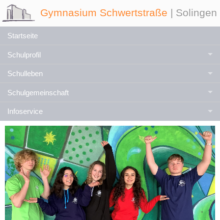
Gymnasium Schwertstraße
| Solingen
Startseite
Schulprofil
Schulleben
Schulgemeinschaft
Infoservice