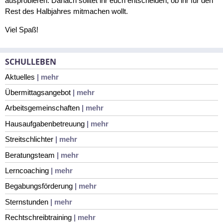
ausprobieren. Danach solltet ihr euch entscheiden, ob ihr für den
Rest des Halbjahres mitmachen wollt.
Viel Spaß!
SCHULLEBEN
Aktuelles
| mehr
Übermittagsangebot
| mehr
Arbeitsgemeinschaften
| mehr
Hausaufgabenbetreuung
| mehr
Streitschlichter
| mehr
Beratungsteam
| mehr
Lerncoaching
| mehr
Begabungsförderung
| mehr
Sternstunden
| mehr
Rechtschreibtraining
| mehr