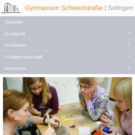
Gymnasium Schwertstraße
| Solingen
Startseite
Schulprofil
Schulleben
Schulgemeinschaft
Infoservice