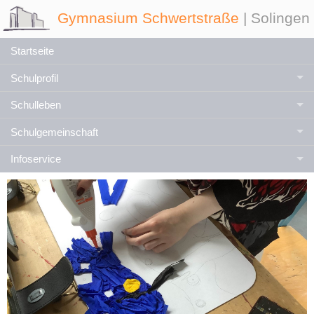
Gymnasium Schwertstraße
| Solingen
Startseite
Schulprofil
Schulleben
Schulgemeinschaft
Infoservice