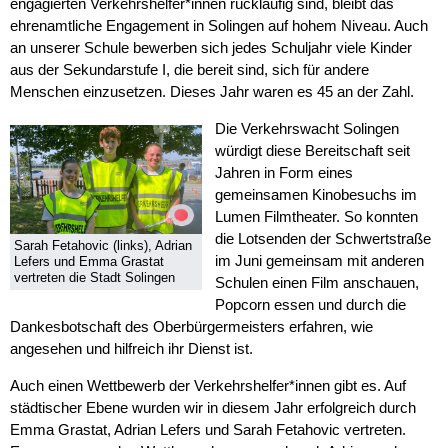
engagierten Verkehrshelfer*innen rückläufig sind, bleibt das
ehrenamtliche Engagement in Solingen auf hohem Niveau. Auch
an unserer Schule bewerben sich jedes Schuljahr viele Kinder
aus der Sekundarstufe I, die bereit sind, sich für andere
Menschen einzusetzen. Dieses Jahr waren es 45 an der Zahl.
Die Verkehrswacht Solingen
würdigt diese Bereitschaft seit
Jahren in Form eines
gemeinsamen Kinobesuchs im
Lumen Filmtheater. So konnten
die Lotsenden der Schwertstraße
Sarah Fetahovic (links), Adrian
im Juni gemeinsam mit anderen
Lefers und Emma Grastat
vertreten die Stadt Solingen
Schulen einen Film anschauen,
Popcorn essen und durch die
Dankesbotschaft des Oberbürgermeisters erfahren, wie
angesehen und hilfreich ihr Dienst ist.
Auch einen Wettbewerb der Verkehrshelfer*innen gibt es. Auf
städtischer Ebene wurden wir in diesem Jahr erfolgreich durch
Emma Grastat, Adrian Lefers und Sarah Fetahovic vertreten.