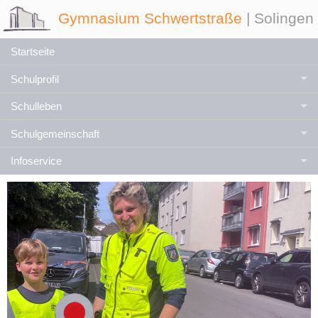
Gymnasium Schwertstraße
| Solingen
Startseite
Schulprofil
Schulleben
Schulgemeinschaft
Infoservice