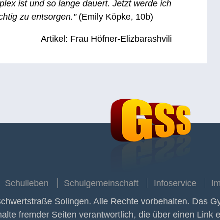
ex ist und so lange dauert. Jetzt werde ich
chtig zu entsorgen."
(Emily Köpke, 10b)
Artikel: Frau Höfner-Elizbarashvili
Schulleben
Schulgemeinschaft
Infoservice
I
wertstraße Solingen. Alle Rechte vorbehalten. Das G
nhalte fremder Seiten verantwortlich, die über einen Link 