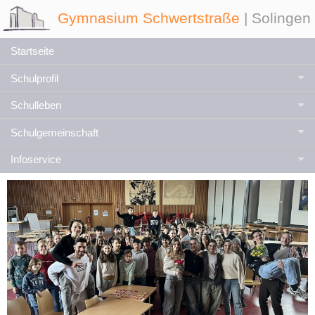
Gymnasium Schwertstraße
| Solingen
Startseite
Schulprofil
Schulleben
Schulgemeinschaft
Infoservice