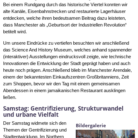
Bei einem Rundgang durch das historische Viertel konnten wir
alte Kanäle, Eisenbahnstrecken und restaurierte Lagerhäuser
entdecken, welche ihren bedeutsamen Beitrag dazu leisteten,
dass Manchester als „Geburtsort der Industriellen Revolution“
betitelt wird.
Um unsere Eindrücke zu vertiefen besuchten wir anschließend
das Science And History Museum, welches anhand spannender
(interaktiver) Ausstellungen eindrucksvoll zeigte, wie technische
Innovationen die Entwicklung der Stadt geprägt haben und auch
heute noch prägen. Anschließend blieb im Manchester Arendale,
einem der bekanntesten Einkaufszentren Großbritanniens, Zeit
zum Shoppen, bevor wir den Tag mit einem gemeinsamen
Abendessen in einem jamaikanischen Restaurant ausklingen
ließen.
Samstag: Gentrifizierung, Strukturwandel
und urbane Vielfalt
Der Samstag widmete sich den
Bildergalerie
Themen der Gentrifizierung und
Stadtentwicklung. Im Northern