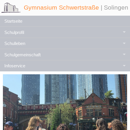
Gymnasium Schwertstraße
| Solingen
Startseite
Schulprofil
Schulleben
Schulgemeinschaft
Infoservice