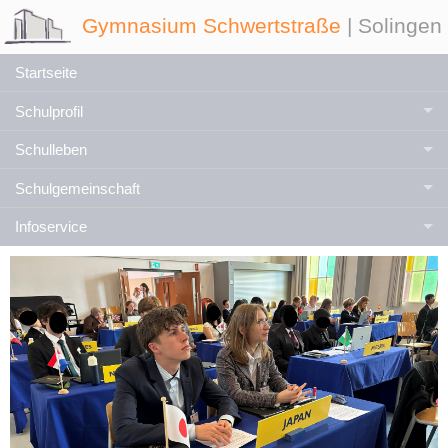
Gymnasium Schwertstraße
| Solingen
Startseite
Schulprofil
Schulleben
Schulgemeinschaft
Infoservice